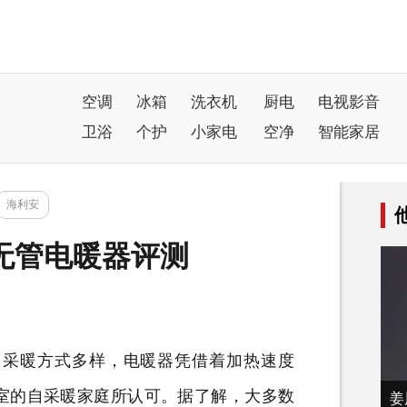
空调
冰箱
洗衣机
厨电
电视影音
卫浴
个护
小家电
空净
智能家居
海利安
无管电暖器评测
自采暖方式多样，电暖器凭借着加热速度
室的自采暖家庭所认可。据了解，大多数
姜