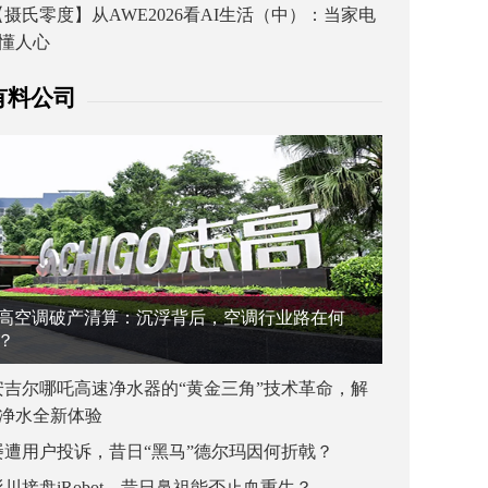
【摄氏零度】从AWE2026看AI生活（中）：当家电
懂人心
有料公司
高空调破产清算：沉浮背后，空调行业路在何
？
安吉尔哪吒高速净水器的“黄金三角”技术革命，解
净水全新体验
屡遭用户投诉，昔日“黑马”德尔玛因何折戟？
杉川接盘iRobot，昔日鼻祖能否止血重生？