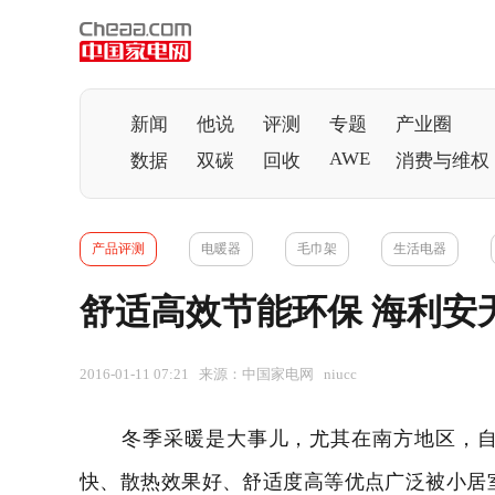
新闻
他说
评测
专题
产业圈
AWE
数据
双碳
回收
消费与维权
产品评测
电暖器
毛巾架
生活电器
舒适高效节能环保 海利安
2016-01-11 07:21 来源：中国家电网 niucc
冬季采暖是大事儿，尤其在南方地区，
快、散热效果好、舒适度高等优点广泛被小居