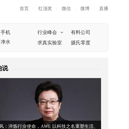
首页
红顶奖
微信
微博
直播
|
|
|
|
手机
行业峰会
有料公司
净水
求真实验室
摄氏零度
他说
风：淬炼行业使命，AWE 以科技之名重塑生活、