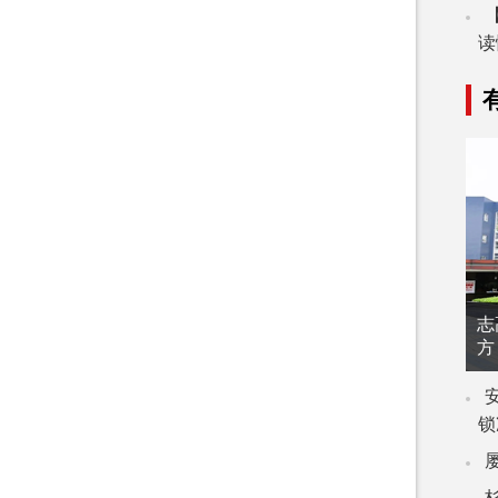
读
志
方
锁