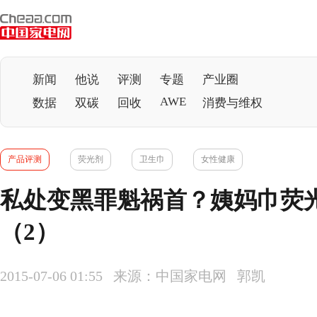
新闻
他说
评测
专题
产业圈
AWE
数据
双碳
回收
消费与维权
产品评测
荧光剂
卫生巾
女性健康
私处变黑罪魁祸首？姨妈巾荧
（2）
2015-07-06 01:55 来源：中国家电网 郭凯