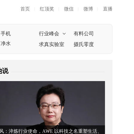
首页
红顶奖
微信
微博
直播
|
|
|
|
手机
行业峰会
有料公司
净水
求真实验室
摄氏零度
他说
风：淬炼行业使命，AWE 以科技之名重塑生活、