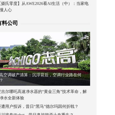
【摄氏零度】从AWE2026看AI生活（中）：当家电
懂人心
有料公司
高空调破产清算：沉浮背后，空调行业路在何
？
安吉尔哪吒高速净水器的“黄金三角”技术革命，解
净水全新体验
屡遭用户投诉，昔日“黑马”德尔玛因何折戟？
杉川接盘iRobot，昔日鼻祖能否止血重生？