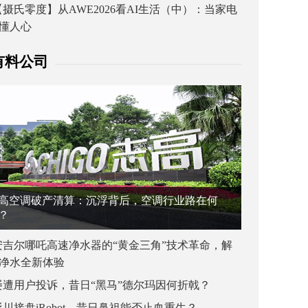
【摄氏零度】从AWE2026看AI生活（中）：当家电
懂人心
有料公司
高空调破产清算：沉浮背后，空调行业路在何
？
安吉尔哪吒高速净水器的“黄金三角”技术革命，解
净水全新体验
屡遭用户投诉，昔日“黑马”德尔玛因何折戟？
杉川接盘iRobot，昔日鼻祖能否止血重生？