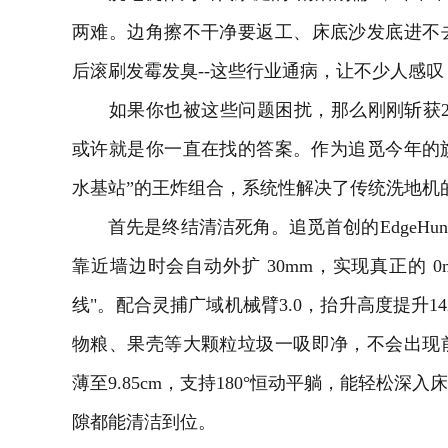
两难。边角擦不干净要返工、床底沙发底进不
后滚刷发霉发臭--这些行业通病，让不少人感叹
如果你也被这些问题困扰，那么刚刚斩获2026艾普兰
或许就是你一直在找的答案。作为追觅今年的
水基站”的王炸组合，系统性解决了传统洗地机
首先是终结清洁死角。追觅首创的EdgeHunt
靠近墙边时会自动外扩 30mm，实现真正的 0
线"。配合灵捕广域机械臂3.0，抬升高度提升1
物粮、果壳等大颗粒垃圾一吸即净，不会出现
薄至9.85cm，支持180°恒动平躺，能轻松深
隙都能清洁到位。