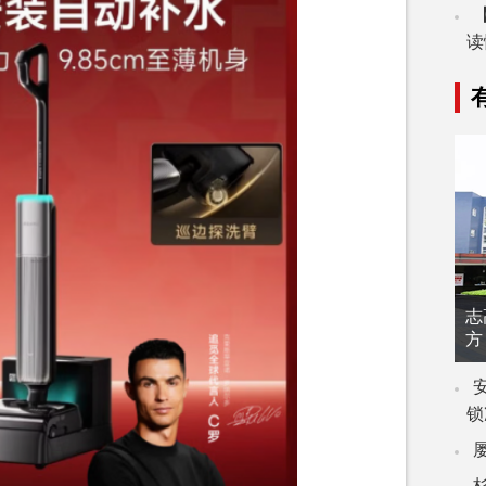
读
志
方
锁