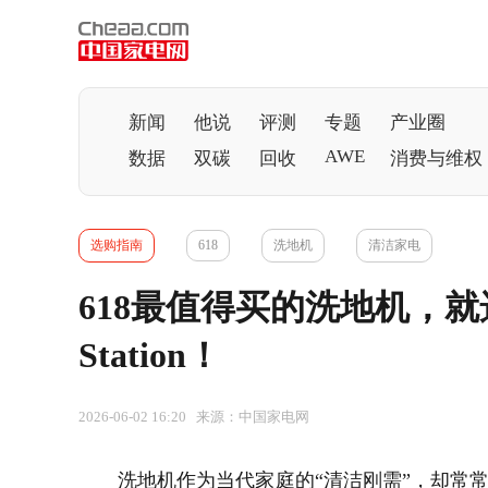
新闻
他说
评测
专题
产业圈
AWE
数据
双碳
回收
消费与维权
选购指南
618
洗地机
清洁家电
618最值得买的洗地机，就选追
Station！
2026-06-02 16:20 来源：中国家电网
洗地机作为当代家庭的“清洁刚需”，却常常