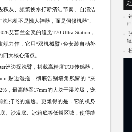
定
去积灰、频繁换水打断清洁节奏、自清洁
 "洗地机不是懒人神器，而是伺候机器"。
种
金奖的追觅T70 Ultra Station，
轻
旗舰力作，它用“双机械臂+免安装自动补
的四大核心痛点。
er巡边探洗臂，搭载高精度TOF传感器，
mm 贴边湿拖，彻底告别墙角残留的 "灰
42%，最高能吞17mm的大块干湿垃圾，宠
前推打飞的尴尬。更难得的是，它的机身
入床底、沙发底、
冰箱
底等低矮区域，使得缝