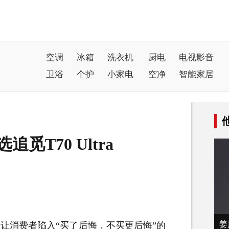
空调
冰箱
洗衣机
厨电
电视影音
卫浴
个护
小家电
空净
智能家居
觅T70 Ultra
姜
让消费者陷入“买了后悔，不买更后悔”的