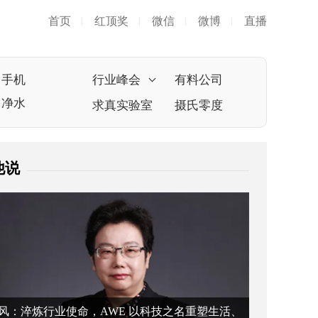
首页
红顶奖
微信
微博
直播
|
|
|
|
手机
行业峰会
有料公司
净水
求真实验室
摄氏零度
他说
风：淬炼行业使命，AWE 以科技之名重塑生活、