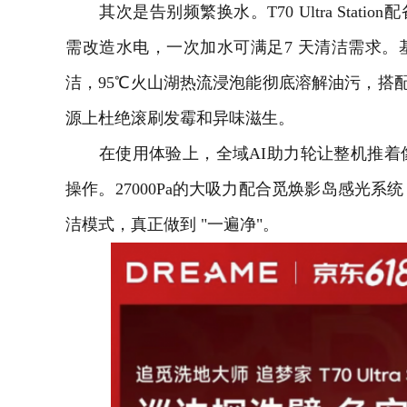
其次是告别频繁换水。T70 Ultra Stati
需改造水电，一次加水可满足7 天清洁需求
洁，95℃火山湖热流浸泡能彻底溶解油污，搭配
源上杜绝滚刷发霉和异味滋生。
在使用体验上，全域AI助力轮让整机推着
操作。27000Pa的大吸力配合觅焕影岛感光
洁模式，真正做到 "一遍净"。