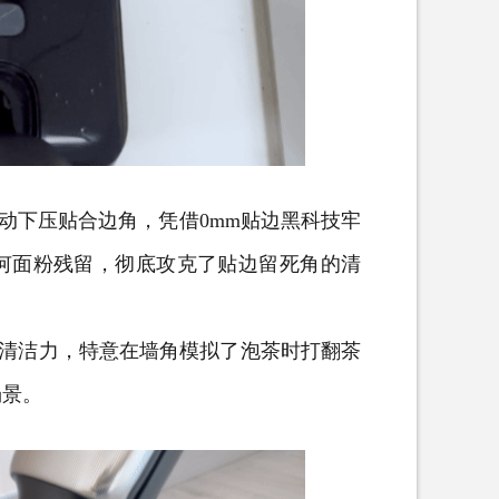
动下压贴合边角，凭借0mm贴边黑科技牢
何面粉残留，彻底攻克了贴边留死角的清
清洁力，特意在墙角模拟了泡茶时打翻茶
场景。