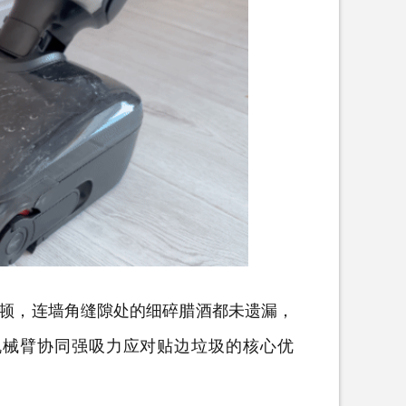
顿，连墙角缝隙处的细碎腊酒都未遗漏，
机械臂协同强吸力应对贴边垃圾的核心优