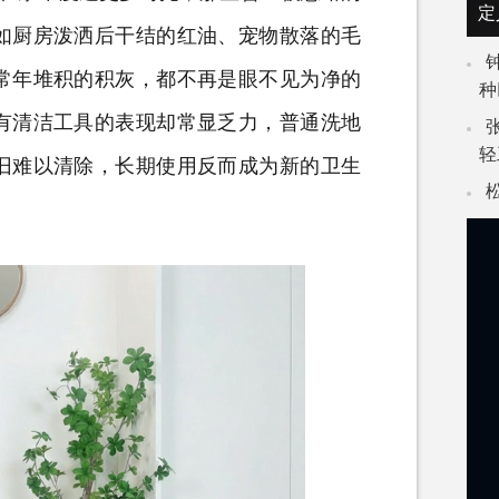
定
如厨房泼洒后干结的红油、宠物散落的毛
常年堆积的积灰，都不再是眼不见为净的
种
有清洁工具的表现却常显乏力，普通洗地
轻
旧难以清除，长期使用反而成为新的卫生