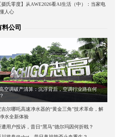
【摄氏零度】从AWE2026看AI生活（中）：当家电
懂人心
有料公司
高空调破产清算：沉浮背后，空调行业路在何
？
安吉尔哪吒高速净水器的“黄金三角”技术革命，解
净水全新体验
屡遭用户投诉，昔日“黑马”德尔玛因何折戟？
杉川接盘iRobot，昔日鼻祖能否止血重生？