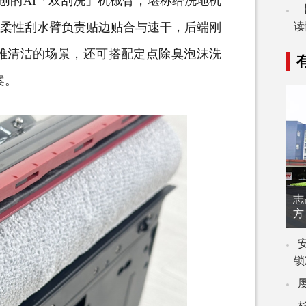
其首创的AI「双刮洗」机械臂，堪称给洗地机
端柔性刮水臂负责贴边贴合与速干，后端刚
读
难清洁的场景，还可搭配定点除臭泡沫洗
案。
志
方
锁