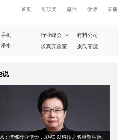
首页
红顶奖
微信
微博
直播
|
|
|
|
手机
行业峰会
有料公司
净水
求真实验室
摄氏零度
他说
风：淬炼行业使命，AWE 以科技之名重塑生活、