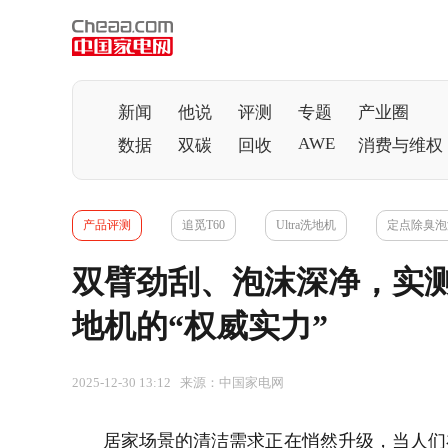
新闻
他说
评测
专题
产业圈
AWE
数据
双碳
回收
消费与维权
产品评测
追觅T60
Ultra洗地机
定点除臭泡沫
双臂劲刮、泡沫深净，实测感受
地机的“权威实力”
2025-12-30 13:12 来源：中国家电网
居家场景的清洁需求正在悄然升级，当人们