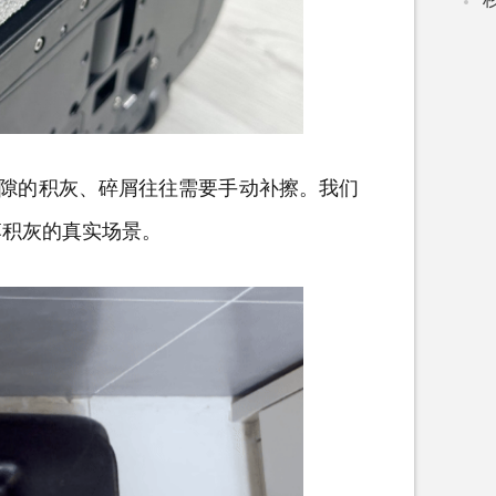
隙的积灰、碎屑往往需要手动补擦。我们
落积灰的真实场景。