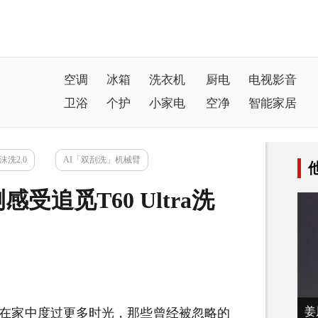
空调
冰箱
洗衣机
厨电
电视影音
卫浴
个护
小家电
空净
智能家居
洗2.0
AI「双刮洗」机械臂
追觅T60 Ultra洗
姜
在家中度过更多时光，那些曾经被忽略的