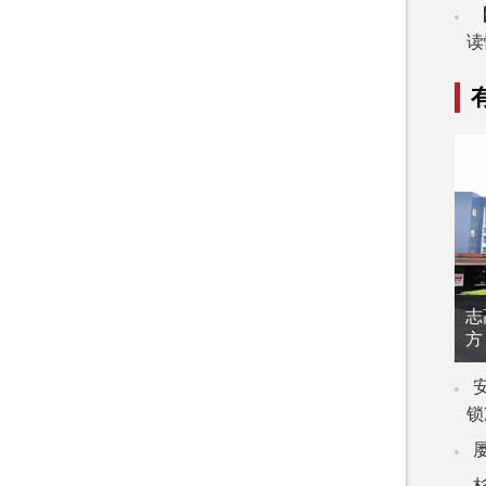
读
志
方
锁