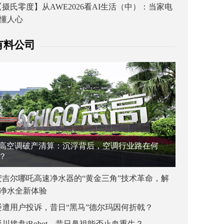
【摄氏零度】从AWE2026看AI生活（中）：当家电
懂人心
有料公司
高空调破产清算：沉浮背后，空调行业路在何
？
安吉尔哪吒高速净水器的“黄金三角”技术革命，解
净水全新体验
屡遭用户投诉，昔日“黑马”德尔玛因何折戟？
杉川接盘iRobot，昔日鼻祖能否止血重生？