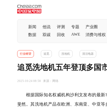
新闻
他说
评测
专题
产业圈
AWE
数据
双碳
回收
消费与维权
行业瞭望
追觅
洗地机
清洁电器
追觅洗地机五年登顶多国
2025-10-24 08:58 来源：网络
根据国际知名权威机构沙利文发布的最新市
斐然。其洗地机产品在欧洲、东南亚、中亚等