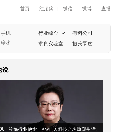
首页
红顶奖
微信
微博
直播
|
|
|
|
手机
行业峰会
有料公司
净水
求真实验室
摄氏零度
他说
风：淬炼行业使命，AWE 以科技之名重塑生活、