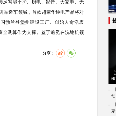
涉足智能个护、
厨电
、影音、大家电、无
宣布进军造车领域，首款超豪华纯电产品将对
在德国勃兰登堡州建设工厂。创始人俞浩表
资金测算作为支撑。鉴于追觅在洗地机领
【
如
动
家