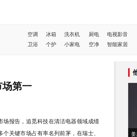
空调
冰箱
洗衣机
厨电
电视影音
卫浴
个护
小家电
空净
智能家居
市场第一
场报告，追觅科技在清洁
电器
领域成绩
多个关键市场占有率名列前茅，在瑞士、
姜